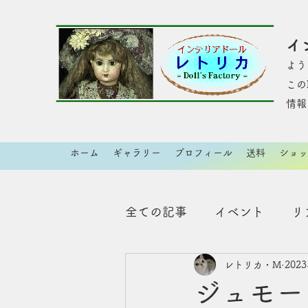
イ
よう
​こ
情報
ホーム
ギャラリー
プロフィール
送料
ショッ
全ての記事
イベント
リ
レトリカ・M
202
創作色々制作
臨床美術
ジュモー