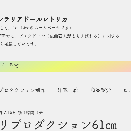
ンテリアドールレトリカ
こそ、Let-Licaのホームページです♪
のHPでは、ビスクドール（仏蘭西人形ともよばれる）に関する
を掲載しています。
プ
Blog
プロダクション制作
洋裁、靴
商品紹介
ね
3年7月5日
読了時間: 1分
リプロダクション61㎝