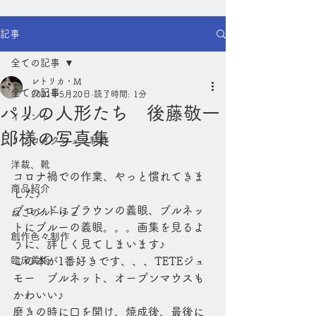
記事
全ての記事
レトリカ・M
全ての記事
2021年5月20日
読了時間: 1分
パリの人形たち 後藤敬一
イベント
郎様の写真集
リプロダクション制作
洋裁、靴
コロナ禍での作業、やっと慣れてきま
商品紹介
した♪
ブロンドにブラウンの義眼、ブルネッ
ねこのルーチェ
トにブルーの義眼。。。画集を見るよ
創作色々制作
うに、詳しく見てしまいます♪
臨床美術
この本が1番好きです、、、TETEジュ
モー　ブルネット、オープンマウスも
かわいい♪
磨きの時に口を開け、焼成後、最後に