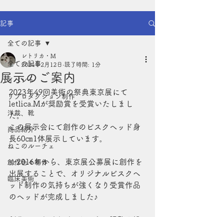
記事
全ての記事
レトリカ・M
全ての記事
2024年2月12日
読了時間: 1分
展示のご案内
イベント
2023年49回美術の祭典東京展にて
リプロダクション制作
letlica.Mが奨励賞を受賞いたしまし
洋裁、靴
た。
この展示会にて創作のビスクヘッド身
商品紹介
長60㎝1体展示しています。
ねこのルーチェ
☆2016年から、東京展公募展に創作を
創作色々制作
出展することで、オリジナルビスクヘ
臨床美術
ッド制作の気持ちが強くなり受賞作品
のヘッドが完成しました♪