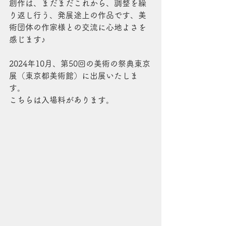
創作は、まだまだこれから、調整を繰
り返し行う、発展途上の作品です、美
術団体の作家様との交流に心地よさを
感じます♪
2024年10月、第50回の美術の祭典東京
展（東京都美術館）に出展いたしま
す。
こちらは入場料があります。