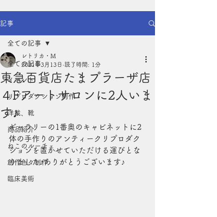
記事
全ての記事
レトリカ・M
全ての記事
2021年3月13日
読了時間: 1分
東急百貨店たまプラーザ店
イベント
４Fアートサロンに2人いま
リプロダクション制作
す♪
洋裁、靴
ギャラリーの1番奥のキャビネットに2
商品紹介
体の手作りのアンティークリプロダク
ねこのルーチェ
ションを置かせていただける運びとな
りました♪ありがとうございます♪
創作色々制作
臨床美術