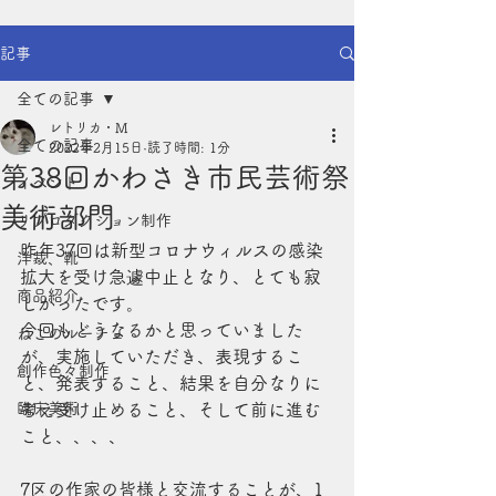
記事
全ての記事
レトリカ・M
全ての記事
2022年2月15日
読了時間: 1分
第38回かわさき市民芸術祭
イベント
美術部門
リプロダクション制作
昨年37回は新型コロナウィルスの感染
洋裁、靴
拡大を受け急遽中止となり、とても寂
商品紹介
しかったです。
今回もどうなるかと思っていました
ねこのルーチェ
が、実施していただき、表現するこ
創作色々制作
と、発表すること、結果を自分なりに
臨床美術
考え受け止めること、そして前に進む
こと、、、、
7区の作家の皆様と交流することが、1