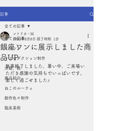
記事
全ての記事
レトリカ・M
全ての記事
2023年8月8日
読了時間: 1分
銀座ワンに展示しました商
イベント
品UP
リプロダクション制作
無事終了しました、暑い中、ご来場い
洋裁、靴
ただき感謝の気持ちでいっぱいです。
商品紹介
楽しく過ごせました♪
ねこのルーチェ
創作色々制作
臨床美術