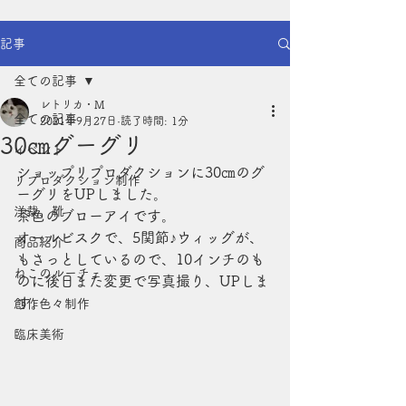
記事
全ての記事
レトリカ・M
全ての記事
2021年9月27日
読了時間: 1分
30㎝グーグリ
イベント
ショップリプロダクションに30㎝のグ
リプロダクション制作
ーグリをUPしました。
洋裁、靴
茶色のブローアイです。
オールビスクで、5関節♪ウィッグが、
商品紹介
もさっとしているので、10インチのも
ねこのルーチェ
のに後日また変更で写真撮り、UPしま
す。
創作色々制作
臨床美術