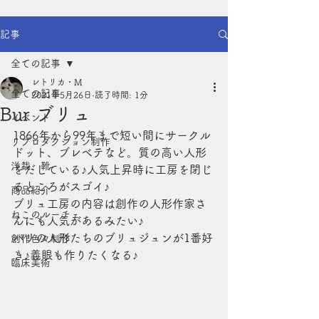
記事
全ての記事
レトリカ・M
全ての記事
2021年5月26日
読了時間: 1分
Bur ブリュ
イベント
1866年から99年まで短い間にサークル
リプロダクション制作
ドット、ブレべテなど。質の高い人形
洋裁、靴
をだしている♪人気上昇時に工房を閉じ
るところがスゴイ♪
商品紹介
ブリュ工房の内容は創作の人形作家さ
ねこのルーチェ
んにも人気があるみたい♪
パリの人形たちのブリュジュンが1番好
創作色々制作
き♪義眼も作りたくなる♪
臨床美術