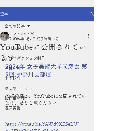
記事
全ての記事
レトリカ・M
全ての記事
2024年8月6日
読了時間: 1分
YouTubeに公開されてい
イベント
ます
リプロダクション制作
2024年 女子美術大学同窓会 第
洋裁、靴
9回 神奈川支部展
商品紹介
ねこのルーチェ
会場の様子、YouTubeに公開されてい
創作色々制作
ます、ぜひご覧ください
臨床美術
https://youtu.be/fAWd9X5SeLU?