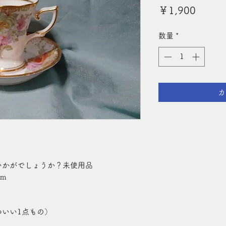
価
￥1,900
格
数量
*
カ
いかがでしょうか？未使用品
m
いい1点もの）