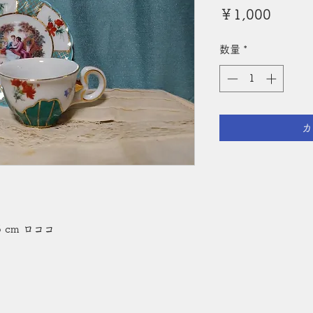
価
￥1,000
格
数量
*
カ
 cm ロココ