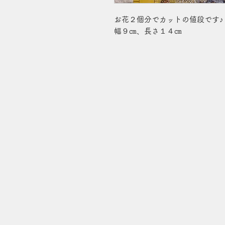
お花２個分でカットの値段です♪
幅９㎝、長さ１４㎝