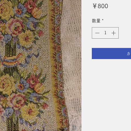
価
￥800
格
数量
*
カ