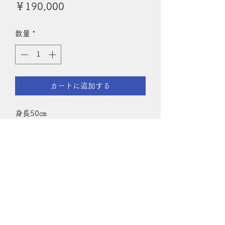
価
￥190,000
格
数量
*
カートに追加する
身長50㎝
ボディ:ウッドボディ、義眼フィージン
グ2個の気泡が両義眼に入ってます、
海の女神のイメージで存在感ありま
す。
前髪パーマ縦ロールのウィッグ11イン
チをセットしますが変更お可能です。
茅ヶ崎美術館、アートガーデンかわさ
き芸術祭などに出展した作品です