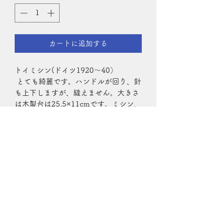
カートに追加する
トイミシン(ドイツ1920～40）
とても綺麗です。ハンドルが回り、針
も上下しますが、縫えません。大きさ
は木製台は25,5×11cmです。ミシン、
アイアン台部分は
横18cm×タテ6cm×糸巻きの先まで
14cmです。
お人形のディスプレイにとても合い
ます♪