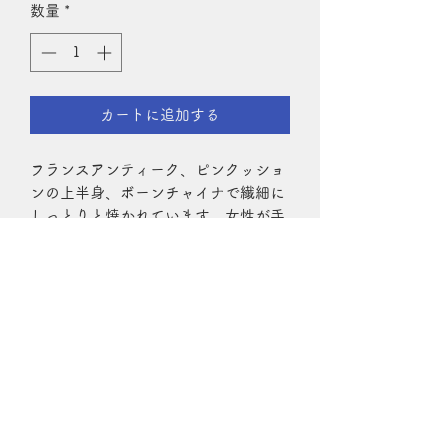
数量
*
カートに追加する
フランスアンティーク、ピンクッショ
ンの上半身、ボーンチャイナで繊細に
しっとりと焼かれています。女性が手
紙を読んでます、指の表情、ヘアース
タイル細かな部分が丁寧に仕上げてあ
ります。13，5㎝サイズは違います
が、シーリー社のピンクションの型紙
を付けます。