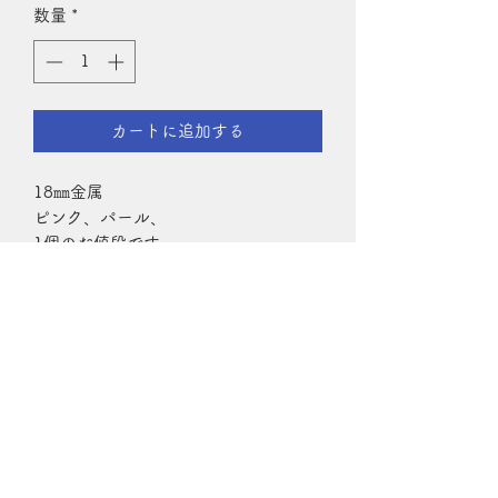
数量
*
カートに追加する
18㎜金属
ピンク、パール、
1個のお値段です。
レアボタン