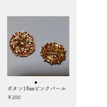
ボタン18㎜ピンクパール
価
￥200
格