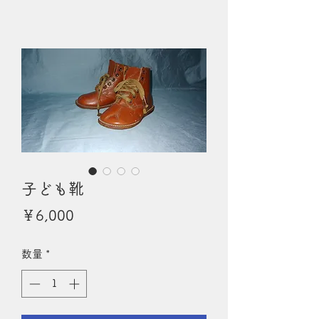
子ども靴
価
￥6,000
格
数量
*