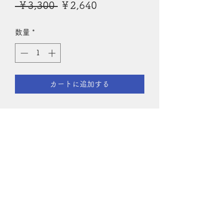
通
セ
 ￥3,300 
￥2,640
常
ー
数量
*
価
ル
格
価
格
カートに追加する
ドールハウスドール
白黒版86ぺージ制作工程アンティーク
のドールハウスドールの写真も多く、
型紙も紳士、女性、ベビーが掲載され
ています。廃盤品