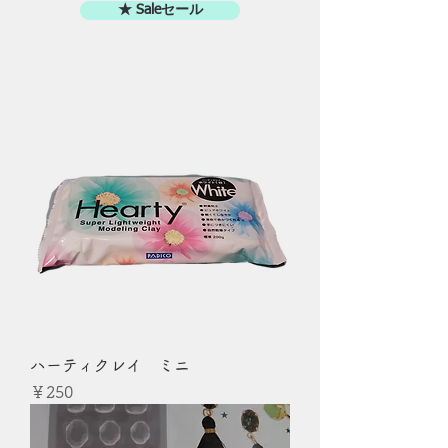
★ Saleセール
ハーティクレイ ミニ
価格
￥250