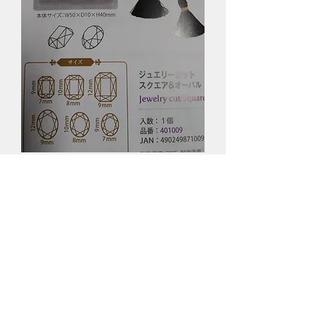
ジェリーカットスクエアー＆オーバ
ル
価格
￥650