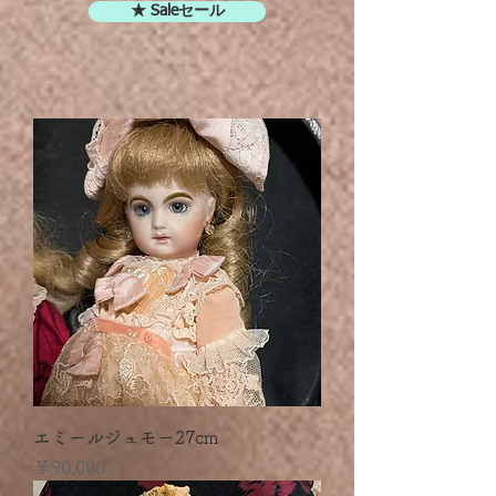
★ Saleセール
エミールジュモー27cm
価格
￥90,000