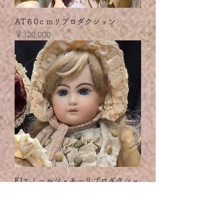
AT６0ｃｍリプロダクション
価格
￥320,000
EJエミールジュモーリプロダクショ
ン
価格
￥320,000