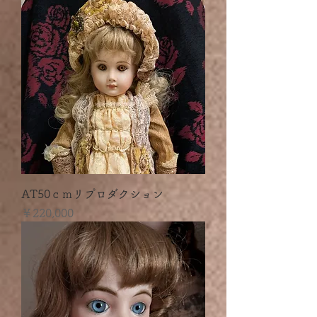
AT50ｃｍリプロダクション
価格
￥220,000