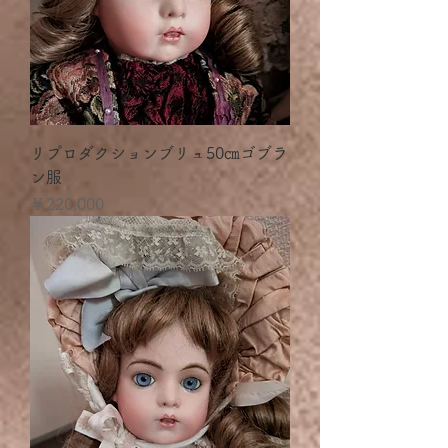
リプロダクションブリュ50㎝ゴブラ
ン服
価格
￥220,000