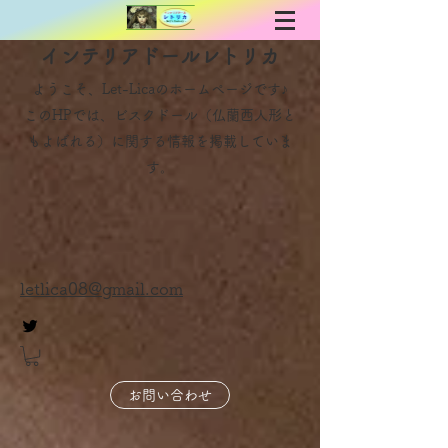
インテリアドールレトリカ
ようこそ、Let-Licaのホームページです♪
​このHPでは、ビスクドール（仏蘭西人形と
もよばれる）に関する情報を掲載していま
す。
letlica08@gmail.com
お問い合わせ