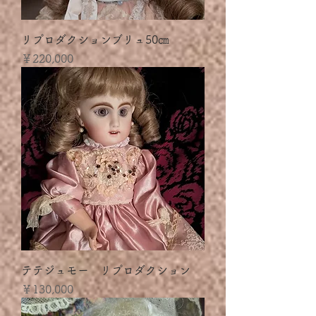
リプロダクションブリュ50㎝
価格
￥220,000
テテジュモー リプロダクション
価格
￥130,000