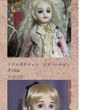
リプロダクション シモンハルビッ
ク18㎝
価格
￥40,000